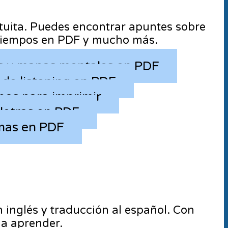
uita. Puedes encontrar apuntes sobre
satiempos en PDF y mucho más.
 y mapas mentales en PDF
s de listening en PDF
os para imprimir
letras en PDF
mas en PDF
n inglés y traducción al español. Con
 a aprender.