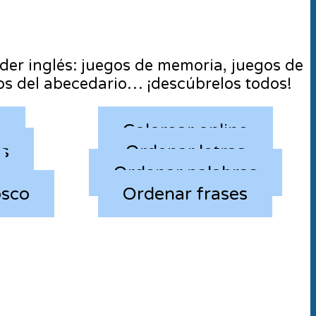
nder inglés: juegos de memoria, juegos de
gos del abecedario… ¡descúbrelos todos!
s
Colorear online
as
Ordenar letras
Ordenar palabras
osco
Ordenar frases