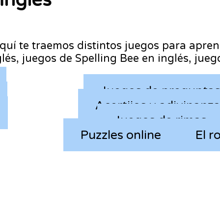
inglés
quí te traemos distintos juegos para apre
lés, juegos de Spelling Bee en inglés, jue
Juegos de pregunta
Acertijos y adivinanz
Juegos de rimas
Puzzles online
El r