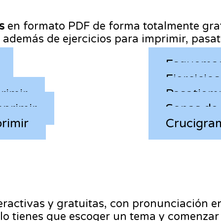
s
en formato PDF de forma totalmente grat
es, además de ejercicios para imprimir, pa
Esquemas
Ejercicio
rimir
Pasatiemp
mprimir
Sopas de 
primir
Crucigra
eractivas y gratuitas, con pronunciación e
olo tienes que escoger un tema y comenzar